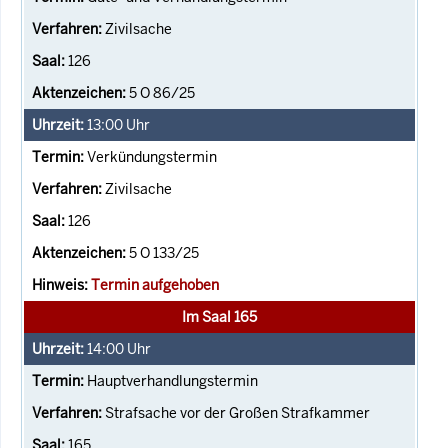
Zivilsache
126
5 O 86/25
13:00
Uhr
Verkündungstermin
Zivilsache
126
5 O 133/25
Termin aufgehoben
Im Saal 165
14:00
Uhr
Hauptverhandlungstermin
Strafsache vor der Großen Strafkammer
165