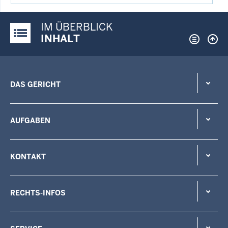
IM ÜBERBLICK
Justiz-Portal im Überblick:
INHALT
DAS GERICHT
AUFGABEN
KONTAKT
RECHTS-INFOS